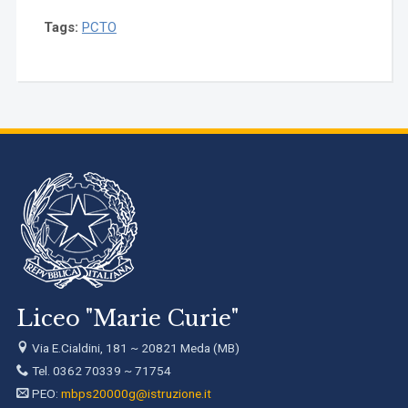
Tags:
PCTO
Liceo "Marie Curie"
Via E.Cialdini, 181 ~ 20821 Meda (MB)
Tel. 0362 70339 ~ 71754
PEO:
mbps20000g@istruzione.it