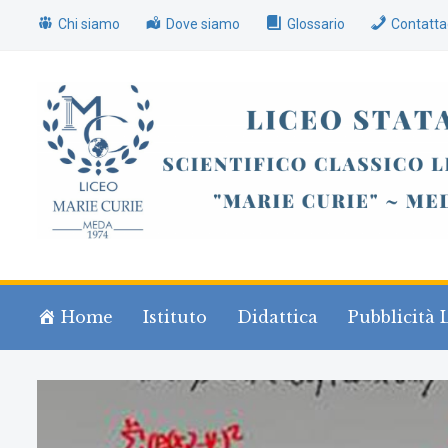
Chi siamo
Dove siamo
Glossario
Contatta
Home
Istituto
Didattica
Pubblicità 