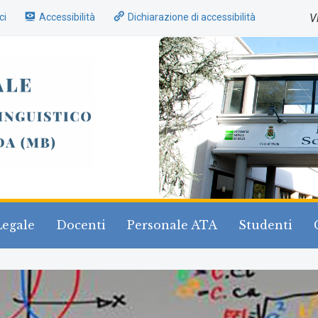
ci
Accessibilità
Dichiarazione di accessibilità
V
Legale
Docenti
Personale ATA
Studenti