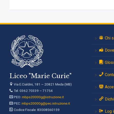
Chi 
Dove
Glos
Liceo "Marie Curie"
Conta
Via E.Cialdini, 181 ~ 20821 Meda (MB)
Acces
Tel. 0362 70339 ~ 71754
PEO:
mbps20000g@istruzione.it
Dichi
PEC:
mbps20000g@pec.istruzione.it
Codice Fiscale: 83008560159
Log i