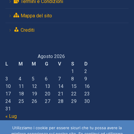
Termini e Condizioni
Mappa del sito
Crediti
Agosto 2026
L
M
M
G
V
S
D
1
2
3
4
5
6
7
8
9
10
11
12
13
14
15
16
17
18
19
20
21
22
23
24
25
26
27
28
29
30
31
« Lug
Utilizziamo i cookie per essere sicuri che tu possa avere la
migliore esperienza sul nostro sito. Se continui ad utilizzare