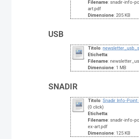
Filename
: snadir-info-p
art.pdf
Dimensione
: 205 KB
USB
Titolo
:
newsletter_usb_
Etichetta
:
Filename
: newsletter_
Dimensione
: 1 MB
SNADIR
Titolo
:
Snadir Info-Point 
(0 click)
Etichetta
:
Filename
: snadir-info-
ex-art.pdf
Dimensione
: 125 KB