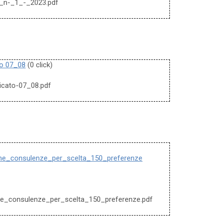
ie_n-_1_-_2023.pdf
to 07_08
(0 click)
icato-07_08.pdf
ne_consulenze_per_scelta_150_preferenze
e_consulenze_per_scelta_150_preferenze.pdf