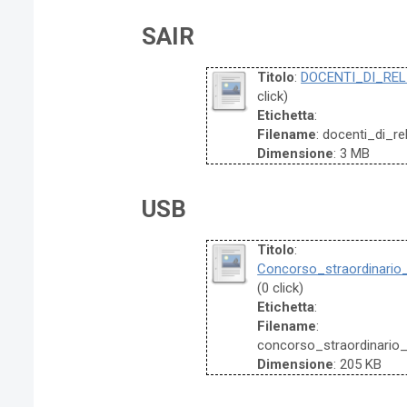
SAIR
Titolo
:
DOCENTI_DI_REL
click)
Etichetta
:
Filename
: docenti_di_r
Dimensione
: 3 MB
USB
Titolo
:
Concorso_straordinario
(0 click)
Etichetta
:
Filename
:
concorso_straordinario
Dimensione
: 205 KB