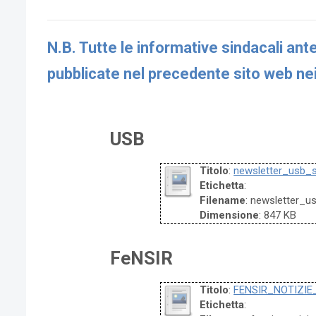
N.B. Tutte le informative sindacali a
pubblicate nel precedente sito web nei 
USB
Titolo
:
newsletter_usb_s
Etichetta
:
Filename
: newsletter_u
Dimensione
: 847 KB
FeNSIR
Titolo
:
FENSIR_NOTIZIE
Etichetta
: