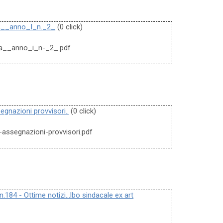
__anno_I_n._2_
(0 click)
ma__anno_i_n-_2_.pdf
segnazioni provvisori..
(0 click)
-e-assegnazioni-provvisori.pdf
n.184 - Ottime notizi...lbo sindacale ex art