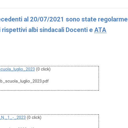
ntecedenti al 20/07/2021 sono state regolarm
rispettivi albi sindacali Docenti e
ATA
cuola_luglio_2023
(0 click)
sb_scuola_luglio_2023.pdf
_N._1_-_2023
(0 click)