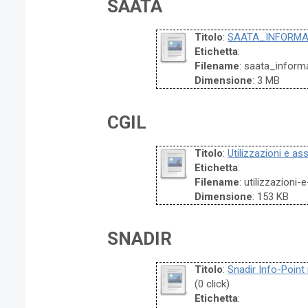
SAATA
Titolo
:
SAATA_INFORMA
Etichetta
:
Filename
: saata_infor
Dimensione
: 3 MB
CGIL
Titolo
:
Utilizzazioni e as
Etichetta
:
Filename
: utilizzazioni
Dimensione
: 153 KB
SNADIR
Titolo
:
Snadir Info-Point 
(0 click)
Etichetta
: