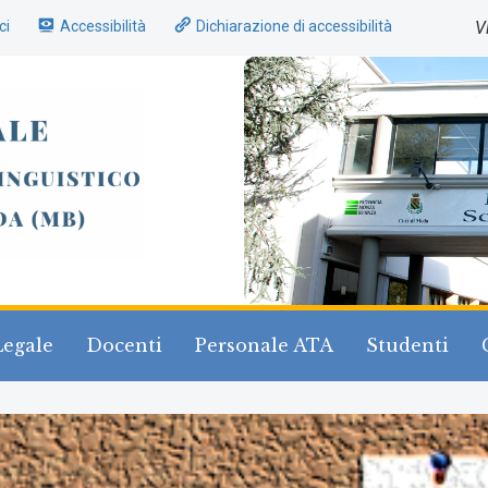
ci
Accessibilità
Dichiarazione di accessibilità
V
Legale
Docenti
Personale ATA
Studenti