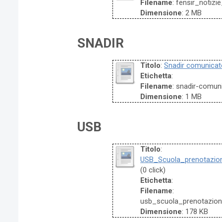
Filename
: fensir_notiz
Dimensione
: 2 MB
SNADIR
Titolo
:
Snadir comunica
Etichetta
:
Filename
: snadir-comun
Dimensione
: 1 MB
USB
Titolo
:
USB_Scuola_prenotazio
(0 click)
Etichetta
:
Filename
:
usb_scuola_prenotazion
Dimensione
: 178 KB