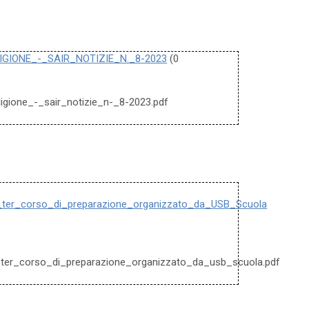
IGIONE_-_SAIR_NOTIZIE_N._8-2023
(0
eligione_-_sair_notizie_n-_8-2023.pdf
_ter_corso_di_preparazione_organizzato_da_USB_Scuola
_ter_corso_di_preparazione_organizzato_da_usb_scuola.pdf