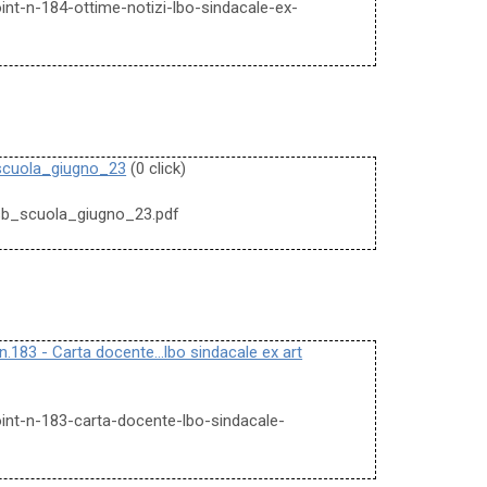
oint-n-184-ottime-notizi-lbo-sindacale-ex-
scuola_giugno_23
(0 click)
usb_scuola_giugno_23.pdf
n.183 - Carta docente...lbo sindacale ex art
point-n-183-carta-docente-lbo-sindacale-