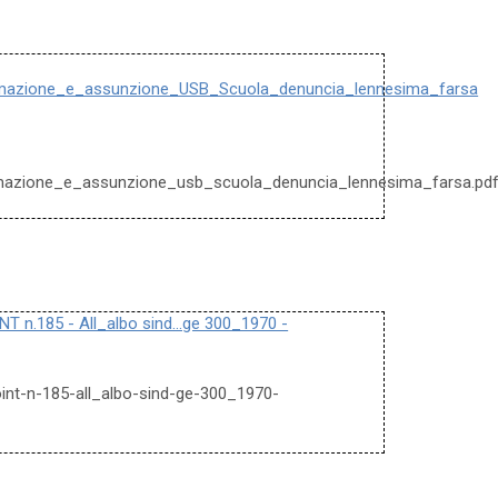
mazione_e_assunzione_USB_Scuola_denuncia_lennesima_farsa
mazione_e_assunzione_usb_scuola_denuncia_lennesima_farsa.pd
 n.185 - All_albo sind...ge 300_1970 -
point-n-185-all_albo-sind-ge-300_1970-