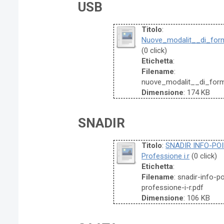
USB
Titolo
:
Nuove_modalit__di_for
(0 click)
Etichetta
:
Filename
:
nuove_modalit__di_for
Dimensione
: 174 KB
SNADIR
Titolo
:
SNADIR INFO-POINT
Professione i.r
(0 click)
Etichetta
:
Filename
: snadir-info-
professione-i-r.pdf
Dimensione
: 106 KB