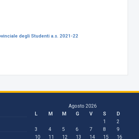
vinciale degli Studenti a.s. 2021-22
Agosto 2026
L
M
M
G
V
S
D
1
2
3
4
5
6
7
8
9
10
11
12
13
14
15
16