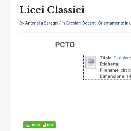
Licei Classici
By
Antonella Seregni
/
In
Circolari
,
Docenti
,
Orientamento in u
PCTO
Titolo
:
Circolar
Etichetta
:
Filename
: circ
Dimensione
: 1