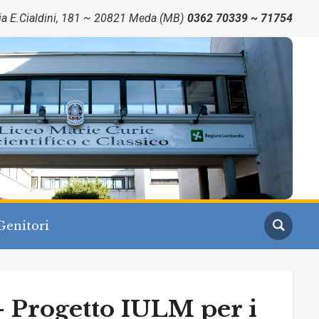
ia E.Cialdini, 181 ~ 20821 Meda (MB)
0362 70339 ~ 71754
Genitori
– Progetto IULM per i