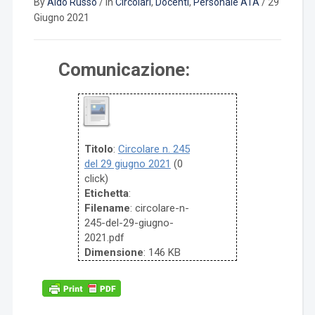
By
Aldo Russo
/
In
Circolari
,
Docenti
,
Personale ATA
/
29
Giugno 2021
Comunicazione:
Titolo
:
Circolare n. 245
del 29 giugno 2021
(0
click)
Etichetta
:
Filename
: circolare-n-
245-del-29-giugno-
2021.pdf
Dimensione
: 146 KB