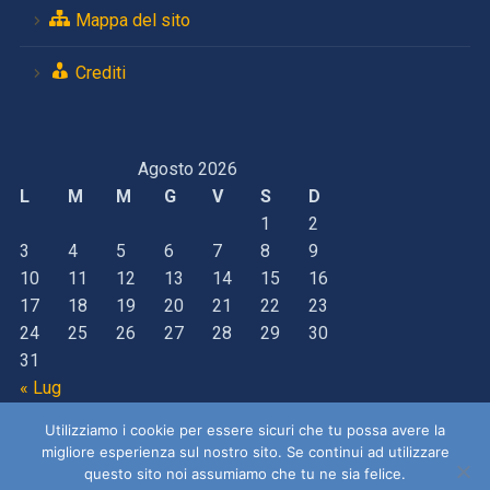
Mappa del sito
Crediti
Agosto 2026
L
M
M
G
V
S
D
1
2
3
4
5
6
7
8
9
10
11
12
13
14
15
16
17
18
19
20
21
22
23
24
25
26
27
28
29
30
31
« Lug
Utilizziamo i cookie per essere sicuri che tu possa avere la
migliore esperienza sul nostro sito. Se continui ad utilizzare
Copyright © 2021-2023 ~ All Rights Reserved
questo sito noi assumiamo che tu ne sia felice.